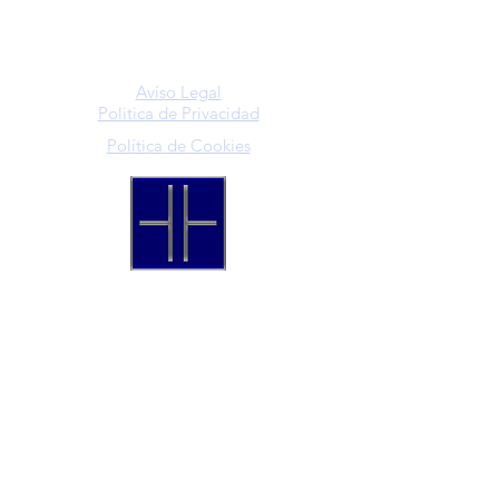
Avíso Legal
Politica de Privacidad
Política de Cookies
VIFER automation S.L.
(+34)
965 05 12 75
info@viferautomation.com
Pol. Ind. Cotes Altes