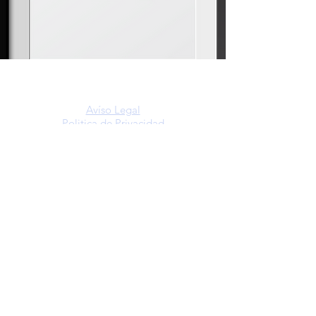
Avíso Legal
Politica de Privacidad
Política de Cookies
VIFER automation S.L.
(+34)
965 05 12 75
info@viferautomation.com